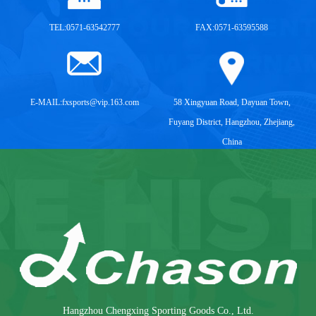
TEL:0571-63542777
FAX:0571-63595588
E-MAIL:
fxsports@vip.163.com
58 Xingyuan Road, Dayuan Town,
Fuyang District, Hangzhou, Zhejiang,
China
Hangzhou Chengxing Sporting Goods Co., Ltd.