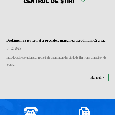
CENTRUL DE ȘTIRI
Dezlănțuirea puterii și a preciziei: marginea aerodinamică a rachetelor de badminton împărțite de fier
14-02-2025
Introduceți revoluționarul rachetă de badminton despărțit de fier , un schimbător de
jocur...
Mai mult >