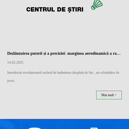
CENTRUL DE ȘTIRI
Dezlănțuirea puterii și a preciziei: marginea aerodinamică a rachetelor de badminton împărțite de fier
14-02-2025
Introduceți revoluționarul rachetă de badminton despărțit de fier , un schimbător de
jocur...
Mai mult >