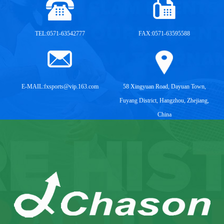
TEL:0571-63542777
FAX:0571-63595588
E-MAIL:
fxsports@vip.163.com
58 Xingyuan Road, Dayuan Town,
Fuyang District, Hangzhou, Zhejiang,
China