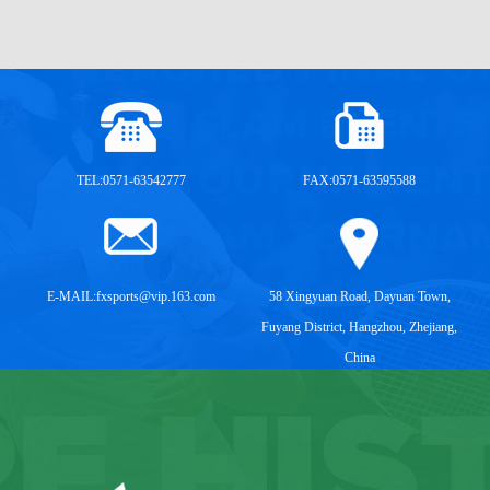
TEL:0571-63542777
FAX:0571-63595588
E-MAIL:
fxsports@vip.163.com
58 Xingyuan Road, Dayuan Town,
Fuyang District, Hangzhou, Zhejiang,
China