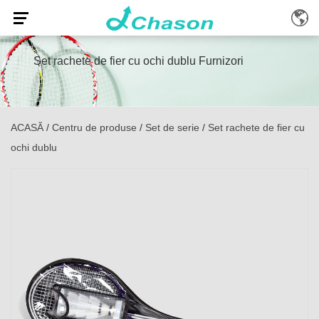
Set rachete de fier cu ochi dublu Furnizori
ACASĂ
/
Centru de produse
/
Set de serie
/
Set rachete de fier cu
ochi dublu