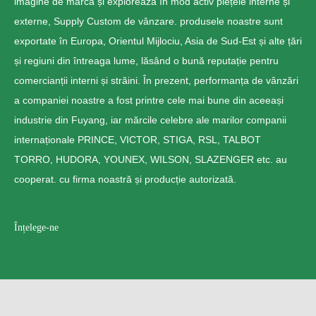
imagine de marcă și explorează în mod activ piețele interne și
externe, Supply Custom de vânzare. produsele noastre sunt
exportate în Europa, Orientul Mijlociu, Asia de Sud-Est și alte țări
și regiuni din întreaga lume, lăsând o bună reputație pentru
comercianții interni și străini. În prezent, performanța de vânzări
a companiei noastre a fost printre cele mai bune din aceeași
industrie din Fuyang, iar mărcile celebre ale marilor companii
internaționale PRINCE, VICTOR, STIGA, RSL, TALBOT
TORRO, HUDORA, YOUNEX, WILSON, SLAZENGER etc. au
cooperat. cu firma noastră și producție autorizată.
Înțelege-ne