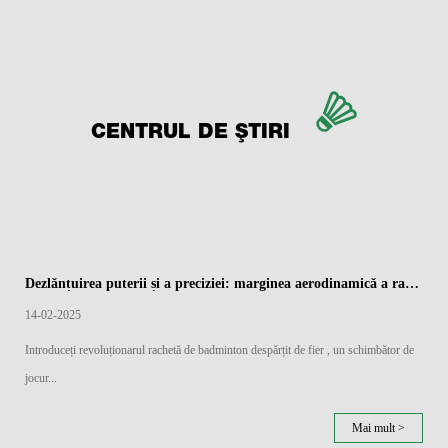
CENTRUL DE ȘTIRI
Dezlănțuirea puterii și a preciziei: marginea aerodinamică a rachetelor de badminton împărțite de fier
14-02-2025
Introduceți revoluționarul rachetă de badminton despărțit de fier , un schimbător de
jocur...
Mai mult >