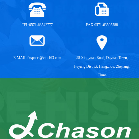
TEL:0571-63542777
FAX:0571-63595588
E-MAIL:
fxsports@vip.163.com
58 Xingyuan Road, Dayuan Town,
Fuyang District, Hangzhou, Zhejiang,
China