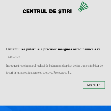
CENTRUL DE ȘTIRI
Dezlănțuirea puterii și a preciziei: marginea aerodinamică a rachetelor de badminton împărțite de fier
14-02-2025
Introduceți revoluționarul rachetă de badminton despărțit de fier , un schimbător de
jocuri în lumea echipamentelor sportive. Proiectat cu P...
Mai mult >