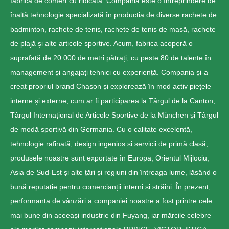
fabrică de comerț cu ridicata. Compania este o întreprindere de
înaltă tehnologie specializată în producția de diverse rachete de
badminton, rachete de tenis, rachete de tenis de masă, rachete
de plajă și alte articole sportive. Acum, fabrica acoperă o
suprafață de 20.000 de metri pătrați, cu peste 80 de talente în
management și angajați tehnici cu experiență. Compania și-a
creat propriul brand Chason și explorează în mod activ piețele
interne și externe, cum ar fi participarea la Târgul de la Canton,
Târgul Internațional de Articole Sportive de la München și Târgul
de modă sportivă din Germania. Cu o calitate excelentă,
tehnologie rafinată, design ingenios și servicii de primă clasă,
produsele noastre sunt exportate în Europa, Orientul Mijlociu,
Asia de Sud-Est și alte țări și regiuni din întreaga lume, lăsând o
bună reputație pentru comercianții interni și străini. În prezent,
performanța de vânzări a companiei noastre a fost printre cele
mai bune din aceeași industrie din Fuyang, iar mărcile celebre