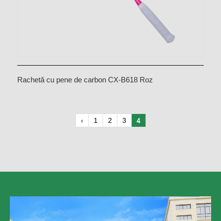
Rachetă cu pene de carbon CX-B618 Roz
‹
1
2
3
4