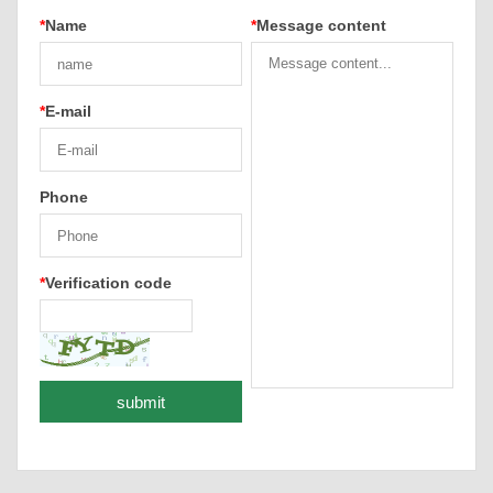
*
Name
*
Message content
*
E-mail
Phone
*
Verification code