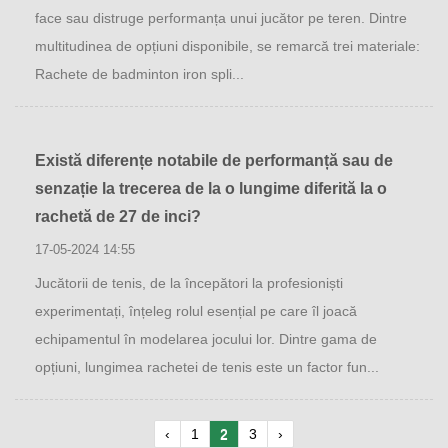
face sau distruge performanța unui jucător pe teren. Dintre
multitudinea de opțiuni disponibile, se remarcă trei materiale:
Rachete de badminton iron spli...
Există diferențe notabile de performanță sau de
senzație la trecerea de la o lungime diferită la o
rachetă de 27 de inci?
17-05-2024 14:55
Jucătorii de tenis, de la începători la profesioniști
experimentați, înțeleg rolul esențial pe care îl joacă
echipamentul în modelarea jocului lor. Dintre gama de
opțiuni, lungimea rachetei de tenis este un factor fun...
‹
1
2
3
›