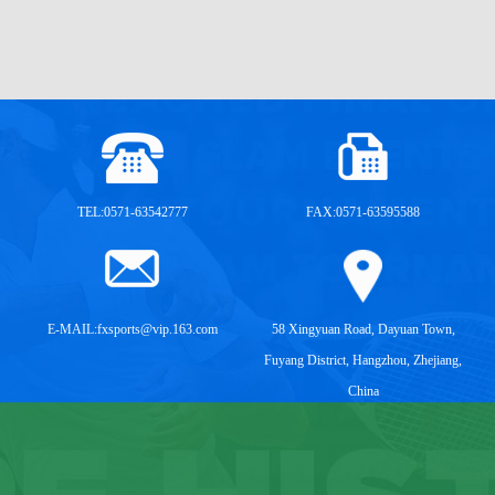
TEL:0571-63542777
FAX:0571-63595588
E-MAIL:
fxsports@vip.163.com
58 Xingyuan Road, Dayuan Town,
Fuyang District, Hangzhou, Zhejiang,
China